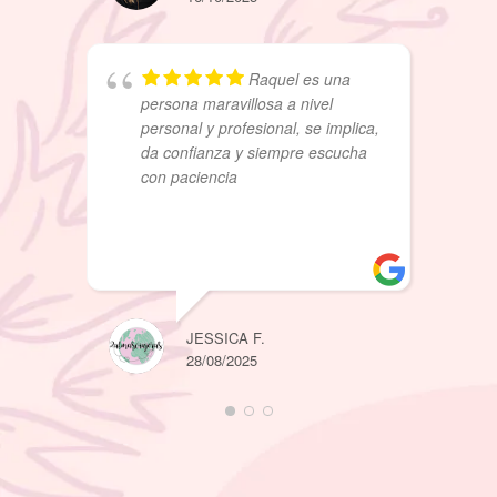
Raquel es una
persona maravillosa a nivel
personal y profesional, se implica,
da confianza y siempre escucha
con paciencia
JUAN I.
JESSICA F.
28/08/2
28/08/2025