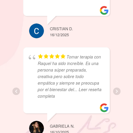
CRISTIAN D.
JORGE
16/12/2025
28/08/2
Tomar terapia con
Raquel ha sido increíble. Es una
persona súper preparada,
creativa pero sobre todo
empática y siempre se preocupa
por el bienestar del
... Leer reseña
completa
MAKA 
GABRIELA N.
28/08/2
16/10/2025