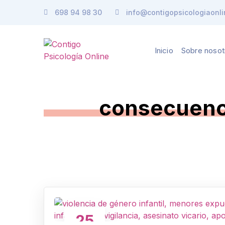
698 94 98 30
info@contigopsicologiaonli
Inicio
Sobre nosot
consecuenci
25